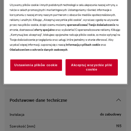
Używamy plików cookie i innych podobnych technologii w celu ulepszania naszej witryny, a
ECFBPL02
także w celach promocyjnych i marketingowych. Udostępniamy również informacje o
Filtr węglowy OdourClean Plus
korzystaniu z naszej strony naszym partnerom z obszarów mediów społecznościowych,
reklamy i analityki. Klikając „Akceptuj wszystkie pliki cookie", wyrażasz zgodę na używanie
przez nas plików cookie, dzięki czemu możemy
na
spersonalizować Twoje doświadczenie
5 (1)
stronie, dostosować
oraz wyświetlać Ci spersonalizowane reklamy. Klikając
oferty specjalne
Cechy
„Kontynuuj bez akceptacji", blokujesz opcjonalne rodzaje plików cookie, co może wpłynąć na
Twoje doświadczenie przeglądania oraz usługi, które jesteśmy w stanie oferować. Aby
Filtr węglowy OdourClean Plus – zaawansowana filtracja.
uzyskać więcej informacji, zapoznaj się z naszą
oraz
Informacją o plikach cookie
Zaawansowana filtracja dzięki filtrowi węglowemu OdourClean Plus.
.
Oświadczeniem o ochronie danych osobowych
Filtr węglowy OdourClean Plus ma żywotność 2–3 lat*.
Filtr OdourClean Plus można łatwo umyć w zmywarce.
Ustawienia plików cookie
Akceptuj wszystkie pliki
cookie
Podstawowe dane techniczne
do zabudowy
Instalacja
193
Szerokość [mm]