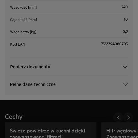
240
Wysokość [mm]
10
Głębokość [mm]
0,2
Waga netto [kg]
7333394080703
Kod EAN
Pobierz dokumenty
Pełne dane techniczne
Cechy
Świeże powietrze w kuchni dzięki
Filtr węglowy
zaawansowanej filtracji
Zaawansowana