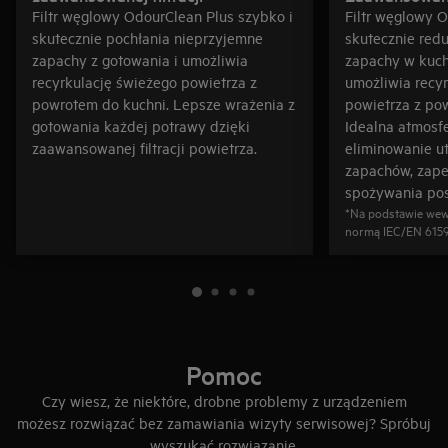
Filtr węglowy OdourClean Plus szybko i
Filtr węglowy 
skutecznie pochłania nieprzyjemne
skutecznie red
zapachy z gotowania i umożliwia
zapachy w kuch
recyrkulację świeżego powietrza z
umożliwia recy
powrotem do kuchni. Lepsze wrażenia z
powietrza z po
gotowania każdej potrawy dzięki
Idealna atmosfe
zaawansowanej filtracji powietrza.
eliminowanie u
zapachów, zape
spożywania pos
*Na podstawie wew
normą IEC/EN 6159
Pomoc
Czy wiesz, że niektóre, drobne problemy z urządzeniem
możesz rozwiązać bez zamawiania wizyty serwisowej? Spróbuj
wyszukać rozwiązanie.