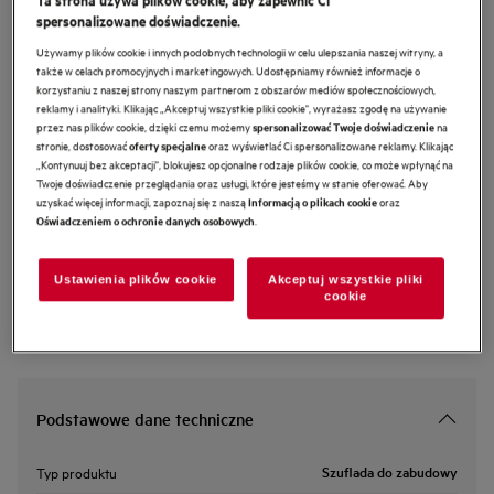
spersonalizowane doświadczenie.
NKD914B
Szuflada do zabudowy 8000
Używamy plików cookie i innych podobnych technologii w celu ulepszania naszej witryny, a
także w celach promocyjnych i marketingowych. Udostępniamy również informacje o
korzystaniu z naszej strony naszym partnerom z obszarów mediów społecznościowych,
reklamy i analityki. Klikając „Akceptuj wszystkie pliki cookie", wyrażasz zgodę na używanie
0 (0)
przez nas plików cookie, dzięki czemu możemy
na
spersonalizować Twoje doświadczenie
Cechy
stronie, dostosować
oraz wyświetlać Ci spersonalizowane reklamy. Klikając
oferty specjalne
Szuflada z regulacją temperatury do podgrzewania talerzy i wyrastania
„Kontynuuj bez akceptacji", blokujesz opcjonalne rodzaje plików cookie, co może wpłynąć na
ciasta.
Twoje doświadczenie przeglądania oraz usługi, które jesteśmy w stanie oferować. Aby
Szuflada podgrzewająca w zabudowie zapewni idealną temperaturę
uzyskać więcej informacji, zapoznaj się z naszą
oraz
Informacją o plikach cookie
serwowania.
Dotykowy wyświetlacz pozwala sprawnie i intuicyjnie obsługiwać sprzęt.
.
Oświadczeniem o ochronie danych osobowych
Ustawienia plików cookie
Akceptuj wszystkie pliki
cookie
Podstawowe dane techniczne
Szuflada do zabudowy
Typ produktu