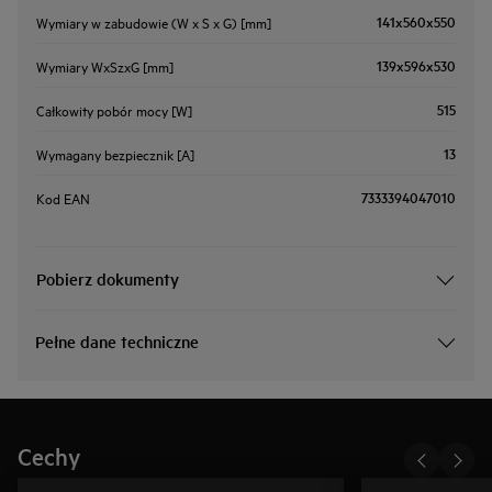
141x560x550
Wymiary w zabudowie (W x S x G) [mm]
139x596x530
Wymiary WxSzxG [mm]
515
Całkowity pobór mocy [W]
13
Wymagany bezpiecznik [A]
7333394047010
Kod EAN
Pobierz dokumenty
Pełne dane techniczne
Cechy