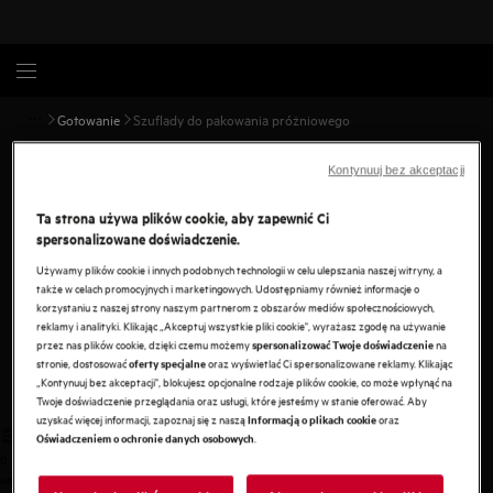
Gotowanie
Szuflady do pakowania próżniowego
Kontynuuj bez akceptacji
Szuflada do podgrzewania
Ta strona używa plików cookie, aby zapewnić Ci
próżniowego
spersonalizowane doświadczenie.
Zamknij składniki potrawy, marynatę i przyprawy w woreczku
Używamy plików cookie i innych podobnych technologii w celu ulepszania naszej witryny, a
próżniowym i ugotuj je metodą Sous Vide, aby uzyskać
także w celach promocyjnych i marketingowych. Udostępniamy również informacje o
korzystaniu z naszej strony naszym partnerom z obszarów mediów społecznościowych,
niezrównany smak.
reklamy i analityki. Klikając „Akceptuj wszystkie pliki cookie", wyrażasz zgodę na używanie
przez nas plików cookie, dzięki czemu możemy
na
spersonalizować Twoje doświadczenie
Zobacz wszystkie szuflady
stronie, dostosować
oraz wyświetlać Ci spersonalizowane reklamy. Klikając
oferty specjalne
„Kontynuuj bez akceptacji", blokujesz opcjonalne rodzaje plików cookie, co może wpłynąć na
Twoje doświadczenie przeglądania oraz usługi, które jesteśmy w stanie oferować. Aby
uzyskać więcej informacji, zapoznaj się z naszą
oraz
Informacją o plikach cookie
.
Oświadczeniem o ochronie danych osobowych
0
undefined