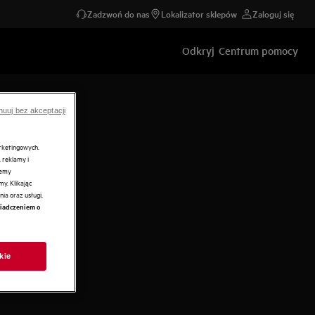
Zadzwoń do nas
Lokalizator sklepów
Zaloguj się
Odkryj
Centrum pomocy
nuuj bez akceptacji
arketingowych.
 reklamy i
żemy
y. Klikając
ia oraz usługi,
iadczeniem o
kie