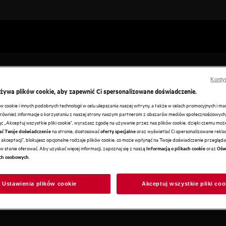
Konty
używa plików cookie, aby zapewnić Ci spersonalizowane doświadczenie.
cookie i innych podobnych technologii w celu ulepszania naszej witryny, a także w celach promocyjnych i m
ównież informacje o korzystaniu z naszej strony naszym partnerom z obszarów mediów społecznościowych,
ając „Akceptuj wszystkie pliki cookie", wyrażasz zgodę na używanie przez nas plików cookie, dzięki czemu mo
na stronie, dostosować
oraz wyświetlać Ci spersonalizowane reklam
ać Twoje doświadczenie
oferty specjalne
e i soczyste. Gotując na
akceptacji", blokujesz opcjonalne rodzaje plików cookie, co może wpłynąć na Twoje doświadczenie przeglądan
nej jakości w swoim domu.
w stanie oferować. Aby uzyskać więcej informacji, zapoznaj się z naszą
oraz
Informacją o plikach cookie
Ośw
.
ch osobowych
Ustawienia plików cookie
Akceptuj wszystkie pliki coo