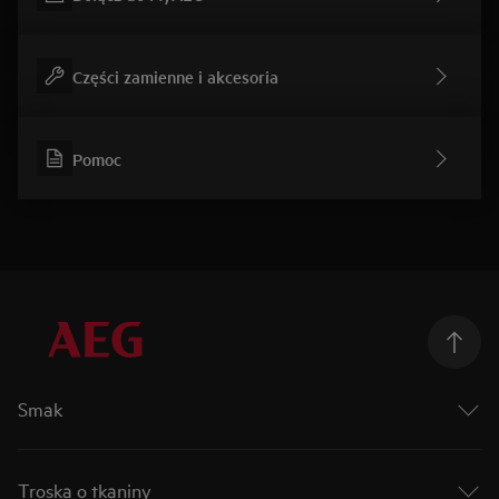
Części zamienne i akcesoria
Pomoc
Smak
Podążaj za smakiem
Mastery Collection
Troska o tkaniny