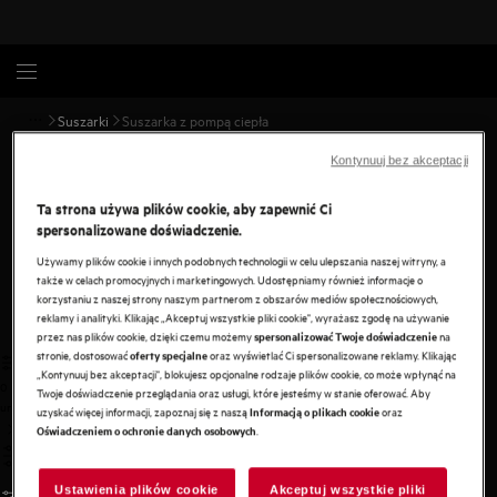
Suszarki
Suszarka z pompą ciepła
Kontynuuj bez akceptacji
Suszarki z pompą ciepła
Ta strona używa plików cookie, aby zapewnić Ci
spersonalizowane doświadczenie.
Suszarki AEG idealnie wysuszą wszystkie elementy Twojej
garderoby - delikatne, wełniane swetry, codzienne koszule czy
Używamy plików cookie i innych podobnych technologii w celu ulepszania naszej witryny, a
kurtkę narciarską.
także w celach promocyjnych i marketingowych. Udostępniamy również informacje o
korzystaniu z naszej strony naszym partnerom z obszarów mediów społecznościowych,
reklamy i analityki. Klikając „Akceptuj wszystkie pliki cookie", wyrażasz zgodę na używanie
przez nas plików cookie, dzięki czemu możemy
na
spersonalizować Twoje doświadczenie
stronie, dostosować
oraz wyświetlać Ci spersonalizowane reklamy. Klikając
oferty specjalne
„Kontynuuj bez akceptacji", blokujesz opcjonalne rodzaje plików cookie, co może wpłynąć na
0
Twoje doświadczenie przeglądania oraz usługi, które jesteśmy w stanie oferować. Aby
undefined
uzyskać więcej informacji, zapoznaj się z naszą
oraz
Informacją o plikach cookie
.
Oświadczeniem o ochronie danych osobowych
Ustawienia plików cookie
Akceptuj wszystkie pliki