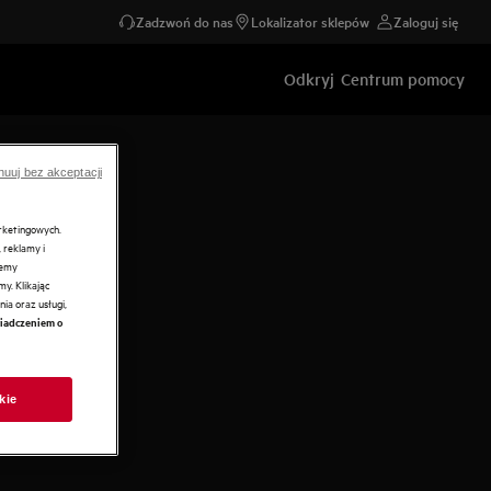
Zadzwoń do nas
Lokalizator sklepów
Zaloguj się
Odkryj
Centrum pomocy
nuuj bez akceptacji
arketingowych.
 reklamy i
żemy
y. Klikając
ia oraz usługi,
iadczeniem o
kie