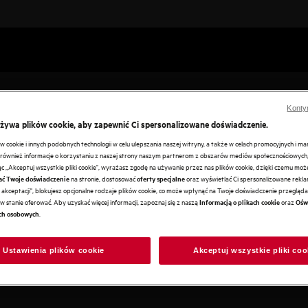
Konty
używa plików cookie, aby zapewnić Ci spersonalizowane doświadczenie.
cookie i innych podobnych technologii w celu ulepszania naszej witryny, a także w celach promocyjnych i m
ównież informacje o korzystaniu z naszej strony naszym partnerom z obszarów mediów społecznościowych,
ając „Akceptuj wszystkie pliki cookie", wyrażasz zgodę na używanie przez nas plików cookie, dzięki czemu mo
na stronie, dostosować
oraz wyświetlać Ci spersonalizowane reklam
ać Twoje doświadczenie
oferty specjalne
y Twojej garderoby -
akceptacji", blokujesz opcjonalne rodzaje plików cookie, co może wpłynąć na Twoje doświadczenie przeglądan
 kurtkę narciarską.
w stanie oferować. Aby uzyskać więcej informacji, zapoznaj się z naszą
oraz
Informacją o plikach cookie
Ośw
.
ch osobowych
Ustawienia plików cookie
Akceptuj wszystkie pliki coo