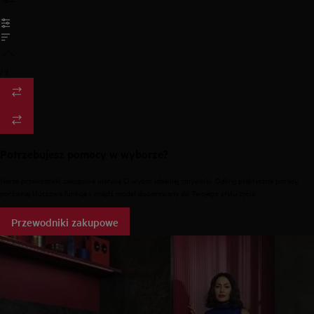
/
3
Potrzebujesz pomocy w wyborze?
Nasze przewodniki zakupowe ułatwią Ci wybór idealnej zmywarki. Odkryj praktyczne porady,
porównaj kluczowe funkcje i znajdź model dopasowany do Twojego stylu życia.
Przewodniki zakupowe