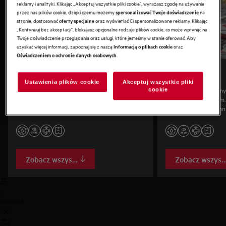
reklamy i analityki. Klikając „Akceptuj wszystkie pliki cookie", wyrażasz zgodę na używanie
przez nas plików cookie, dzięki czemu możemy
na
spersonalizować Twoje doświadczenie
stronie, dostosować
oraz wyświetlać Ci spersonalizowane reklamy. Klikając
oferty specjalne
„Kontynuuj bez akceptacji", blokujesz opcjonalne rodzaje plików cookie, co może wpłynąć na
Twoje doświadczenie przeglądania oraz usługi, które jesteśmy w stanie oferować. Aby
uzyskać więcej informacji, zapoznaj się z naszą
oraz
Informacją o plikach cookie
.
Oświadczeniem o ochronie danych osobowych
Seria 9000
Seria 8000
Ustawienia plików cookie
Akceptuj wszystkie pliki
Nasze najbardziej zaawansowane technologie
Mocne, skuteczne zmy
cookie
do precyzyjnego zmywania i cichej pracy. W
i elastycznym koszom
pełni elastyczne kosze mieszczą nawet blachy
przypieczone i zaschni
do pieczenia. Dostępne w wersji standardowej i
funkcjonalne kosze uł
XXL.
załadunek — także wi
Dostępna w rozmiarac
Zobacz wszystko
Zobacz wszyst
0
undefined