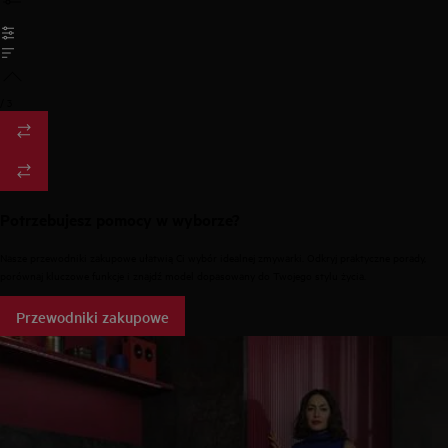
/
3
Potrzebujesz pomocy w wyborze?
Nasze przewodniki zakupowe ułatwią Ci wybór idealnej zmywarki. Odkryj praktyczne porady,
porównaj kluczowe funkcje i znajdź model dopasowany do Twojego stylu życia.
Przewodniki zakupowe