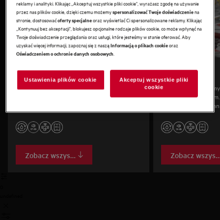
reklamy i analityki. Klikając „Akceptuj wszystkie pliki cookie", wyrażasz zgodę na używanie
przez nas plików cookie, dzięki czemu możemy
na
spersonalizować Twoje doświadczenie
stronie, dostosować
oraz wyświetlać Ci spersonalizowane reklamy. Klikając
oferty specjalne
„Kontynuuj bez akceptacji", blokujesz opcjonalne rodzaje plików cookie, co może wpłynąć na
Twoje doświadczenie przeglądania oraz usługi, które jesteśmy w stanie oferować. Aby
uzyskać więcej informacji, zapoznaj się z naszą
oraz
Informacją o plikach cookie
.
Oświadczeniem o ochronie danych osobowych
Seria 9000
Seria 8000
Ustawienia plików cookie
Akceptuj wszystkie pliki
Nasze najbardziej zaawansowane technologie
Mocne, skuteczne zmy
cookie
do precyzyjnego zmywania i cichej pracy. W
i elastycznym koszom
pełni elastyczne kosze mieszczą nawet blachy
przypieczone i zaschni
do pieczenia. Dostępne w wersji standardowej i
funkcjonalne kosze uł
XXL.
załadunek — także wi
Dostępna w rozmiarac
Zobacz wszystko
Zobacz wszyst
0
undefined