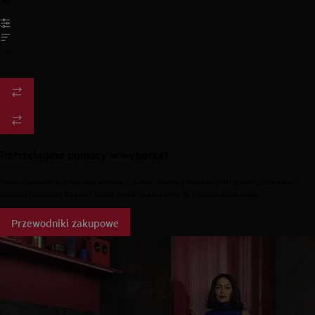
/
3
Potrzebujesz pomocy w wyborze?
Nasze przewodniki zakupowe ułatwią Ci wybór idealnej zmywarki. Odkryj praktyczne porady,
porównaj kluczowe funkcje i znajdź model dopasowany do Twojego stylu życia.
Przewodniki zakupowe