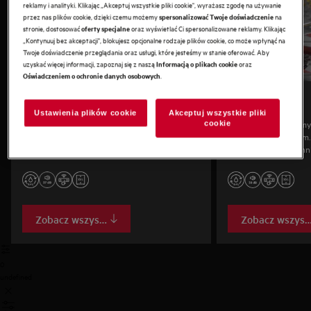
reklamy i analityki. Klikając „Akceptuj wszystkie pliki cookie", wyrażasz zgodę na używanie
przez nas plików cookie, dzięki czemu możemy
na
spersonalizować Twoje doświadczenie
stronie, dostosować
oraz wyświetlać Ci spersonalizowane reklamy. Klikając
oferty specjalne
„Kontynuuj bez akceptacji", blokujesz opcjonalne rodzaje plików cookie, co może wpłynąć na
Twoje doświadczenie przeglądania oraz usługi, które jesteśmy w stanie oferować. Aby
uzyskać więcej informacji, zapoznaj się z naszą
oraz
Informacją o plikach cookie
.
Oświadczeniem o ochronie danych osobowych
Seria 9000
Seria 8000
Ustawienia plików cookie
Akceptuj wszystkie pliki
Nasze najbardziej zaawansowane technologie
Mocne, skuteczne zmy
cookie
do precyzyjnego zmywania i cichej pracy. W
i elastycznym koszom
pełni elastyczne kosze mieszczą nawet blachy
przypieczone i zaschni
do pieczenia. Dostępne w wersji standardowej i
funkcjonalne kosze uł
XXL.
załadunek — także wi
Dostępna w rozmiarac
Zobacz wszystko
Zobacz wszyst
0
undefined