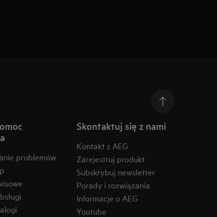
pomoc
Skontaktuj się z nami
na
Kontakt z AEG
anie problemów
Zarejestruj produkt
ep
Subskrybuj newsletter
wisowe
Porady i rozwiązania
obsługi
Informacje o AEG
alogi
Youtube