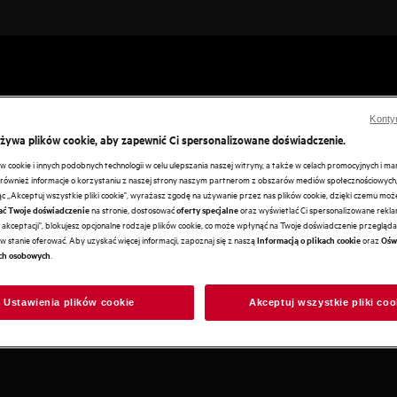
eń do pizzy
Konty
używa plików cookie, aby zapewnić Ci spersonalizowane doświadczenie.
cookie i innych podobnych technologii w celu ulepszania naszej witryny, a także w celach promocyjnych i m
ównież informacje o korzystaniu z naszej strony naszym partnerom z obszarów mediów społecznościowych,
ając „Akceptuj wszystkie pliki cookie", wyrażasz zgodę na używanie przez nas plików cookie, dzięki czemu mo
na stronie, dostosować
oraz wyświetlać Ci spersonalizowane reklam
ać Twoje doświadczenie
oferty specjalne
akceptacji", blokujesz opcjonalne rodzaje plików cookie, co może wpłynąć na Twoje doświadczenie przeglądan
w stanie oferować. Aby uzyskać więcej informacji, zapoznaj się z naszą
oraz
Informacją o plikach cookie
Ośw
.
ch osobowych
Ustawienia plików cookie
Akceptuj wszystkie pliki coo