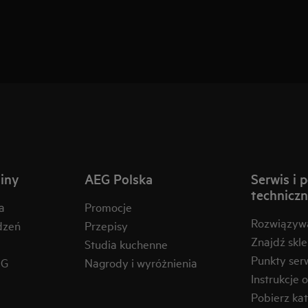
iny
AEG Polska
Serwis i 
technicz
a
Promocje
Rozwiązyw
dzeń
Przepisy
Znajdź skl
Studia kuchenne
Punkty ser
EG
Nagrody i wyróżnienia
Instrukcje 
Pobierz kat