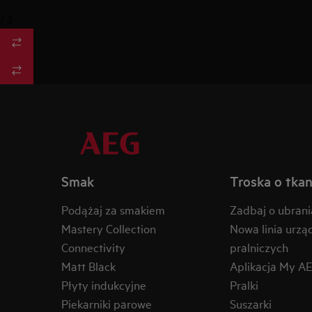
/
3
Smak
Troska o tkan
Podążaj za smakiem
Zadbaj o ubrani
Mastery Collection
Nowa linia urzą
Connectivity
pralniczych
Matt Black
Aplikacja My A
Płyty indukcyjne
Pralki
Piekarniki parowe
Suszarki