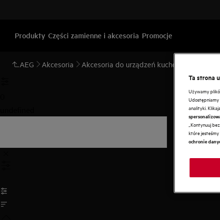
Produkty
Części zamienne i akcesoria
Promocje
AEG
Akcesoria
Akcesoria do urządzeń kuchennych
Kami
Ta strona 
Używamy plików 
0
Udostępniamy r
analityki. Klik
undefined
spersonalizow
„Kontynuuj bez 
które jesteśmy 
ochronie dany