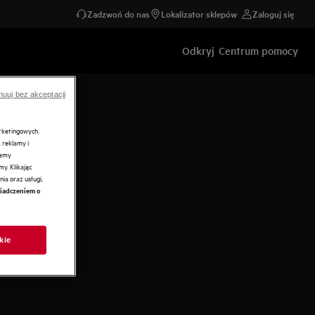
Zadzwoń do nas
Lokalizator sklepów
Zaloguj się
Odkryj
Centrum pomocy
nuuj bez akceptacji
arketingowych.
 reklamy i
żemy
y. Klikając
ia oraz usługi,
iadczeniem o
kie